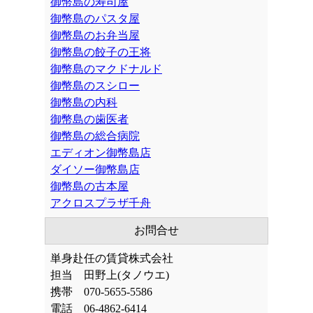
御幣島の寿司屋
御幣島のパスタ屋
御幣島のお弁当屋
御幣島の餃子の王将
御幣島のマクドナルド
御幣島のスシロー
御幣島の内科
御幣島の歯医者
御幣島の総合病院
エディオン御幣島店
ダイソー御幣島店
御幣島の古本屋
アクロスプラザ千舟
お問合せ
単身赴任の賃貸株式会社
担当 田野上(タノウエ)
携帯 070-5655-5586
電話 06-4862-6414