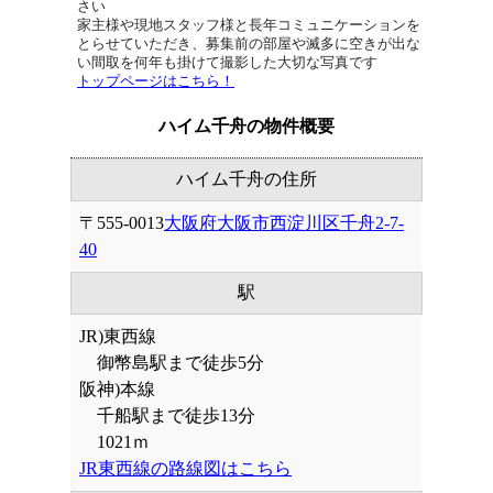
さい
家主様や現地スタッフ様と長年コミュニケーションを
とらせていただき、募集前の部屋や滅多に空きが出な
い間取を何年も掛けて撮影した大切な写真です
トップページはこちら！
ハイム千舟の物件概要
ハイム千舟の住所
〒555-0013
大阪府大阪市西淀川区千舟2-7-
40
駅
JR)東西線
御幣島駅まで徒歩5分
阪神)本線
千船駅まで徒歩13分
1021ｍ
JR東西線の路線図はこちら