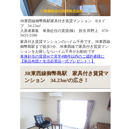
JR東西線御幣島駅家具付き賃貸マンション Bタイ
プ 34.23m²
入居者募集 単身赴任の賃貸(株) 担当 田野上 070-
5655-5586
家具付き賃貸マンションのハイム千舟です。JR東西線
御幣島駅まで徒歩5分、JR東西線で家具付き賃貸マン
ションをお探しならハイム千舟がお勧めです
単身赴任の賃貸㈱で見学4物件以内のご成約者様に
【新品布団と生活必需品一式プレゼント！】
JR東西線御幣島駅 家具付き賃貸マ
ンション 34.23m²の広さ！