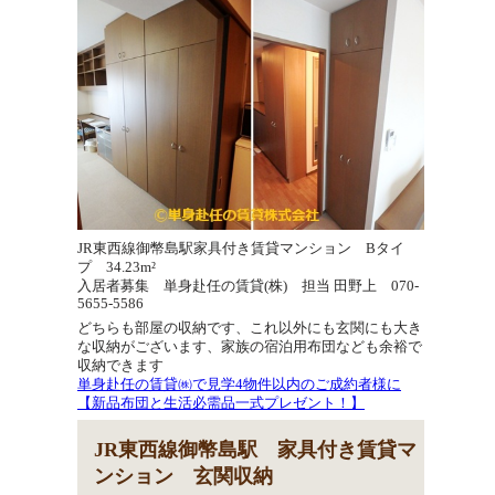
JR東西線御幣島駅家具付き賃貸マンション Bタイ
プ 34.23m²
入居者募集 単身赴任の賃貸(株) 担当 田野上 070-
5655-5586
どちらも部屋の収納です、これ以外にも玄関にも大き
な収納がございます、家族の宿泊用布団なども余裕で
収納できます
単身赴任の賃貸㈱で見学4物件以内のご成約者様に
【新品布団と生活必需品一式プレゼント！】
JR東西線御幣島駅 家具付き賃貸マ
ンション 玄関収納