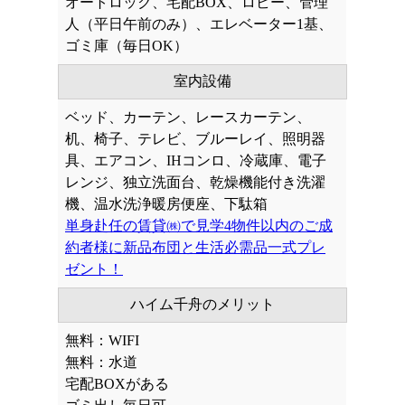
オートロック、宅配BOX、ロビー、管理
人（平日午前のみ）、エレベーター1基、
ゴミ庫（毎日OK）
室内設備
ベッド、カーテン、レースカーテン、
机、椅子、テレビ、ブルーレイ、照明器
具、エアコン、IHコンロ、冷蔵庫、電子
レンジ、独立洗面台、乾燥機能付き洗濯
機、温水洗浄暖房便座、下駄箱
単身赴任の賃貸㈱で見学4物件以内のご成
約者様に新品布団と生活必需品一式プレ
ゼント！
ハイム千舟のメリット
無料：WIFI
無料：水道
宅配BOXがある