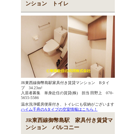
ンション トイレ
JR東西線御幣島駅家具付き賃貸マンション Bタイ
プ 34.23m²
入居者募集 単身赴任の賃貸(株) 担当 田野上 070-
5655-5586
温水洗浄暖房便座付き、トイレにも収納がございます
ハイム千舟のAタイプの空室情報はこちら！
JR東西線御幣島駅 家具付き賃貸マ
ンション バルコニー