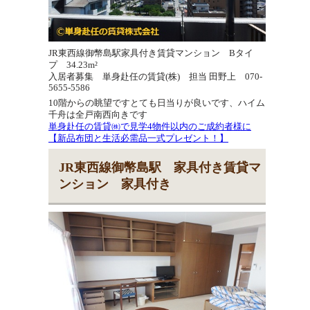
JR東西線御幣島駅家具付き賃貸マンション Bタイ
プ 34.23m²
入居者募集 単身赴任の賃貸(株) 担当 田野上 070-
5655-5586
10階からの眺望ですとても日当りが良いです、ハイム
千舟は全戸南西向きです
単身赴任の賃貸㈱で見学4物件以内のご成約者様に
【新品布団と生活必需品一式プレゼント！】
JR東西線御幣島駅 家具付き賃貸マ
ンション 家具付き