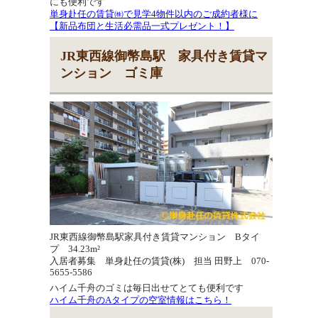
にも便利です
単身赴任の賃貸㈱で見学4物件以内のご成約者様に
【新品布団と生活必需品一式プレゼント！】
JR東西線御幣島駅 家具付き賃貸マ
ンション ゴミ庫
JR東西線御幣島駅家具付き賃貸マンション Bタイ
プ 34.23m²
入居者募集 単身赴任の賃貸(株) 担当 田野上 070-
5655-5586
ハイム千舟のゴミは毎日出せてとても便利です
ハイム千舟のAタイプの空室情報はこちら！