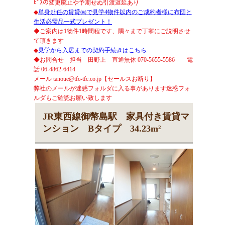
ﾋﾞｽの変更廃止や予期せぬ引渡遅延あり
◆
単身赴任の賃貸㈱で見学4物件以内のご成約者様に布団と
生活必需品一式プレゼント！
◆ご案内は1物件1時間程です、隅々まで丁寧にご説明させ
て頂きます
◆
見学から入居までの契約手続きはこちら
◆お問合せ 担当 田野上 直通無休 070-5655-5586 電
話 06-4862-6414
メール tanoue@tfc-tfc.co.jp【セールスお断り】
弊社のメールが迷惑フォルダに入る事があります迷惑フォ
ルダもご確認お願い致します
JR東西線御幣島駅 家具付き賃貸マ
ンション Bタイプ 34.23m²