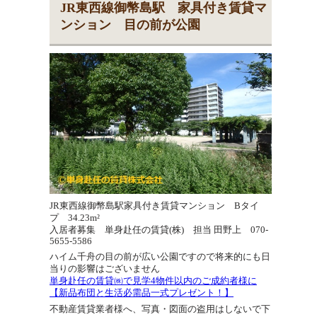
JR東西線御幣島駅 家具付き賃貸マ
ンション 目の前が公園
JR東西線御幣島駅家具付き賃貸マンション Bタイ
プ 34.23m²
入居者募集 単身赴任の賃貸(株) 担当 田野上 070-
5655-5586
ハイム千舟の目の前が広い公園ですので将来的にも日
当りの影響はございません
単身赴任の賃貸㈱で見学4物件以内のご成約者様に
【新品布団と生活必需品一式プレゼント！】
不動産賃貸業者様へ、写真・図面の盗用はしないで下