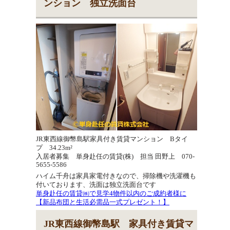
ンション 独立洗面台
JR東西線御幣島駅家具付き賃貸マンション Bタイ
プ 34.23m²
入居者募集 単身赴任の賃貸(株) 担当 田野上 070-
5655-5586
ハイム千舟は家具家電付きなので、掃除機や洗濯機も
付いております、洗面は独立洗面台です
単身赴任の賃貸㈱で見学4物件以内のご成約者様に
【新品布団と生活必需品一式プレゼント！】
JR東西線御幣島駅 家具付き賃貸マ