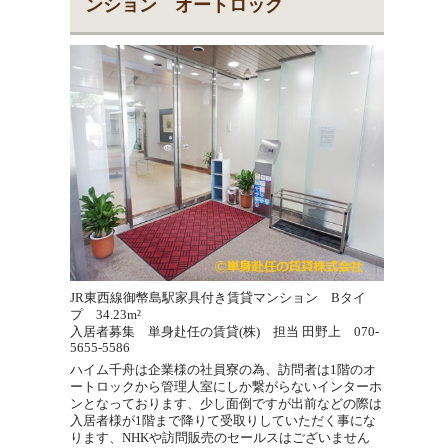
ンション オートロック
JR東西線御幣島駅家具付き賃貸マンション Bタイ
プ 34.23m²
入居者募集 単身赴任の賃貸(株) 担当 田野上 070-
5655-5586
ハイム千舟は企業様の社員寮の為、訪問者は1階のオ
ートロックから管理人室にしか繋がらないインターホ
ンとなっております、少し面倒ですが出前などの際は
入居者様が1階まで降りて受取りしていただく事にな
ります、NHKや訪問販売のセールスはございません