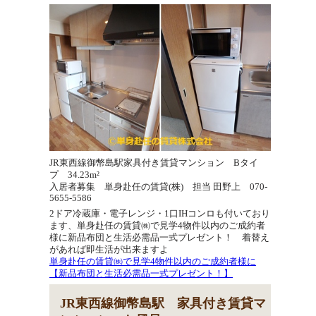
JR東西線御幣島駅家具付き賃貸マンション Bタイ
プ 34.23m²
入居者募集 単身赴任の賃貸(株) 担当 田野上 070-
5655-5586
2ドア冷蔵庫・電子レンジ・1口IHコンロも付いており
ます、単身赴任の賃貸㈱で見学4物件以内のご成約者
様に新品布団と生活必需品一式プレゼント！ 着替え
があれば即生活が出来ますよ
単身赴任の賃貸㈱で見学4物件以内のご成約者様に
【新品布団と生活必需品一式プレゼント！】
JR東西線御幣島駅 家具付き賃貸マ