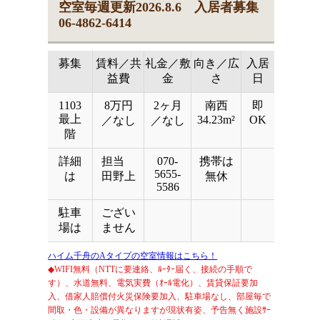
空室毎週更新2026.8.6 入居者募集
06-4862-6414
募集
賃料／共
礼金／敷
向き／広
入居
益費
金
さ
日
1103
8万円
2ヶ月
南西
即
最上
34.23m²
OK
／なし
／なし
階
詳細
担当
070-
携帯は
5655-
は
田野上
無休
5586
駐車
ござい
場は
ません
ハイム千舟のAタイプの空室情報はこちら！
◆WIFI無料（NTTに要連絡、ﾙｰﾀｰ届く、接続の手順で
す）、水道無料、電気実費（ｵｰﾙ電化）、賃貸保証要加
入、借家人賠償付火災保険要加入、駐車場なし、部屋毎で
間取・色・設備が異なりますが現状有姿、予告無く施設ｻｰ