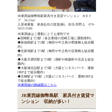
JR東西線御幣島駅家具付き賃貸マンション Bタイ
プ 34.23m²
入居者募集 単身赴任の賃貸(株) 担当 田野上 070-
5655-5586
JR東西線はご通勤にとても便利です
◆尼崎駅まで2駅（各企業様の尼崎工場に通勤便利）
◆新福島駅まで2駅（梅田や中之島や肥後橋も徒歩圏
内）
◆北新地駅まで3駅（梅田や中之島や淀屋橋も徒歩圏
内）
◆大阪天満宮駅まで4駅（扇町や南森町や北浜も徒歩
圏内）
◆大阪城北詰駅まで5駅（大阪ビジネスパーク、通称
OBPまで徒歩圏内）
◆京橋駅まで6駅（大阪ビジネスパーク、通称OBPま
で徒歩圏内）
JR東西線の路線図はこちら
JR東西線御幣島駅 家具付き賃貸マ
ンション 収納が多い！