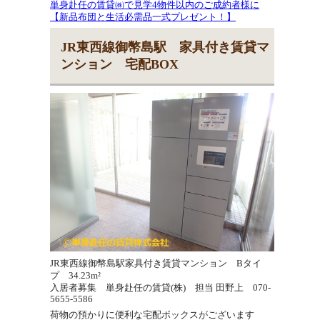
単身赴任の賃貸㈱で見学4物件以内のご成約者様に
【新品布団と生活必需品一式プレゼント！】
JR東西線御幣島駅 家具付き賃貸マ
ンション 宅配BOX
JR東西線御幣島駅家具付き賃貸マンション Bタイ
プ 34.23m²
入居者募集 単身赴任の賃貸(株) 担当 田野上 070-
5655-5586
荷物の預かりに便利な宅配ボックスがございます