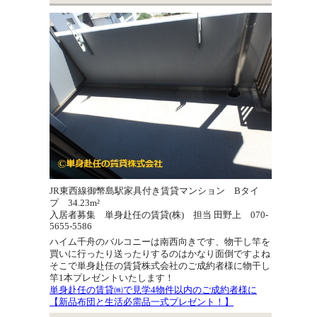
JR東西線御幣島駅家具付き賃貸マンション Bタイ
プ 34.23m²
入居者募集 単身赴任の賃貸(株) 担当 田野上 070-
5655-5586
ハイム千舟のバルコニーは南西向きです、物干し竿を
買いに行ったり送ったりするのはかなり面倒ですよね
そこで単身赴任の賃貸株式会社のご成約者様に物干し
竿1本プレゼントいたします！
単身赴任の賃貸㈱で見学4物件以内のご成約者様に
【新品布団と生活必需品一式プレゼント！】