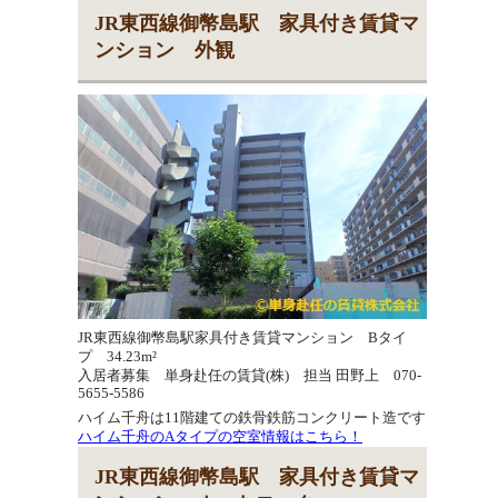
JR東西線御幣島駅 家具付き賃貸マ
ンション 外観
JR東西線御幣島駅家具付き賃貸マンション Bタイ
プ 34.23m²
入居者募集 単身赴任の賃貸(株) 担当 田野上 070-
5655-5586
ハイム千舟は11階建ての鉄骨鉄筋コンクリート造です
ハイム千舟のAタイプの空室情報はこちら！
JR東西線御幣島駅 家具付き賃貸マ